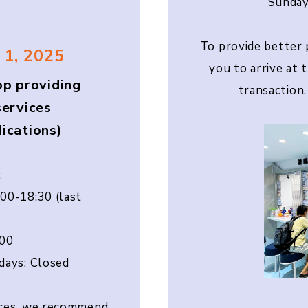
Sunday
To provide better
 1, 2025
you to arrive at 
op providing
transaction
services
ications)
:
:00-18:30 (last
)
:00
idays: Closed
ices, we recommend