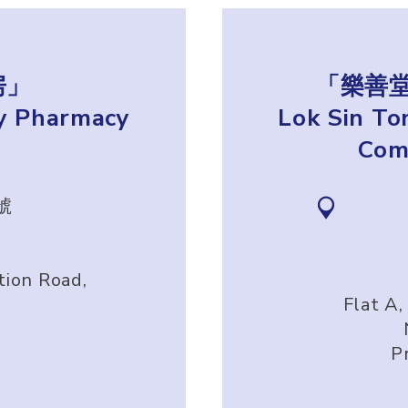
房」
「樂善
y Pharmacy
Lok Sin To
Com
號
tion Road,
Flat A,
P