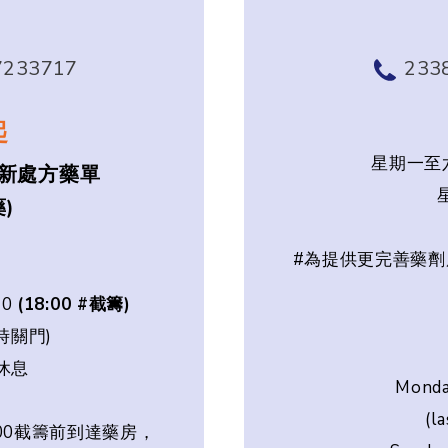
7233717
233
起
星期一至六：
新處方藥單
)
#為提供更完善藥劑
30
(18:00 #截籌)
暫時關門)
休息
Monda
(l
00截籌前到達藥房，