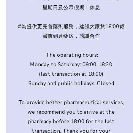
星期日及公眾假期：休息
#為提供更完善藥劑服務，建議大家於18:00截
籌前到達藥房，感謝合作
The operating hours:
Monday to Saturday: 09:00-18:30
(last transaction at 18:00)
Sunday and public holidays: Closed
To provide better pharmaceutical services,
we recommend you to arrive at the
pharmacy before 18:00 for the last
transaction. Thank you for your