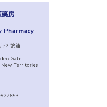
區藥房
y Pharmacy
下2 號舖
lden Gate,
, New Territories
9927853