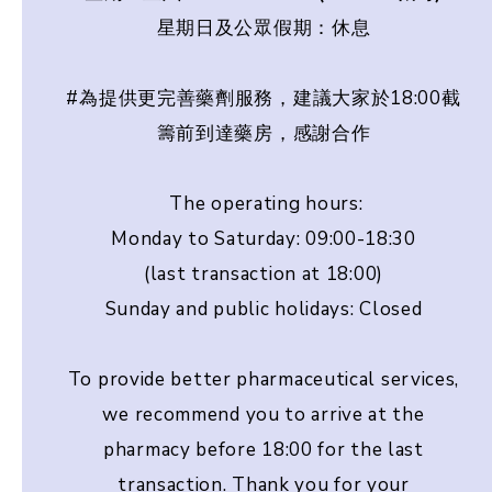
星期日及公眾假期：休息
#為提供更完善藥劑服務，建議大家於18:00截
籌前到達藥房，感謝合作
The operating hours:
Monday to Saturday: 09:00-18:30
(last transaction at 18:00)
Sunday and public holidays: Closed
To provide better pharmaceutical services,
we recommend you to arrive at the
pharmacy before 18:00 for the last
transaction. Thank you for your